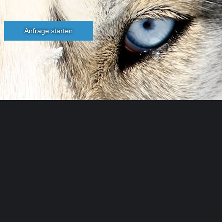
Anfrage starten
Husky
Toni
...
Anton
Kuttner
Programme im Winter & Sommer
im Huskycamp
+43 676 9521850
info@husky-toni.at