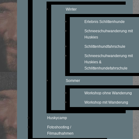
Winter
Erlebnis Schlittenhunde
Schneeschuhwanderung mit
Huskies
Schlittenhundfahrschule
Schneeschuhwanderung mit
Huskies &
Schlittenhundefahrschule
Sommer
Workshop ohne Wanderung
Workshop mit Wanderung
Huskycamp
Fotoshooting /
Filmaufnahmen