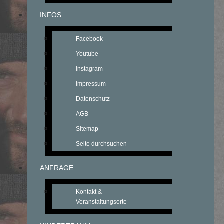
INFOS
Facebook
Youtube
Instagram
Impressum
Datenschutz
AGB
Sitemap
Seite durchsuchen
ANFRAGE
Kontakt &
Veranstaltungsorte