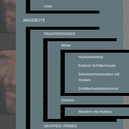
Links
ANGEBOTE
PRIVATPERSONEN
Winter
Huskyworkshop
Erlebnis Schlittenhunde
Schneeschuhwandern mit
Huskies
Schlittenhundefahrschule
Sommer
Wandern mit Huskies
GRUPPEN / FIRMEN