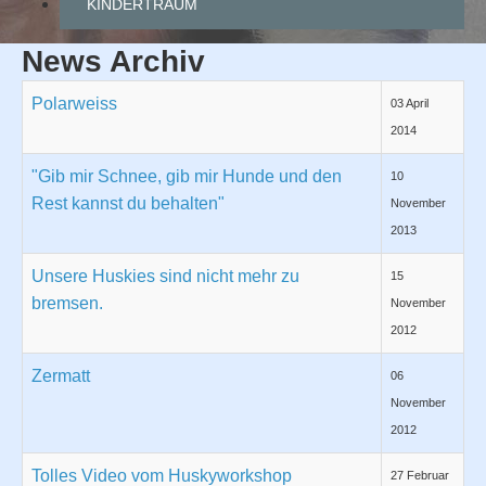
KINDERTRAUM
News Archiv
Polarweiss
03 April
2014
"Gib mir Schnee, gib mir Hunde und den
10
Rest kannst du behalten"
November
2013
Unsere Huskies sind nicht mehr zu
15
bremsen.
November
2012
Zermatt
06
November
2012
Tolles Video vom Huskyworkshop
27 Februar