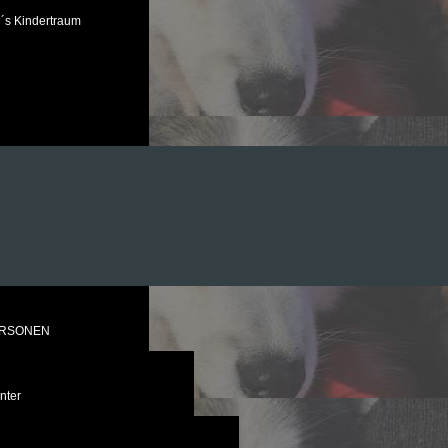
´s Kindertraum
ERSONEN
nter