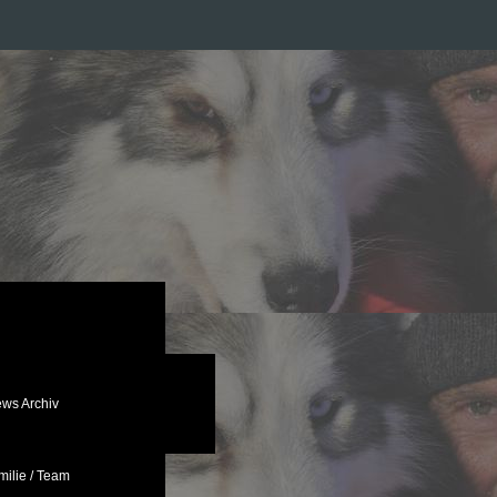
ws Archiv
ilie / Team