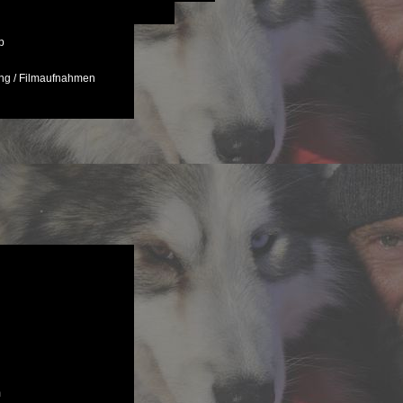
p
ng / Filmaufnahmen
m