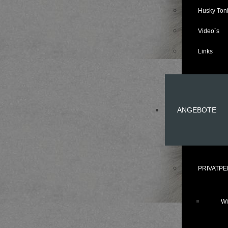
Husky Toni
Video´s
Links
ANGEBOTE
PRIVATP
Wi