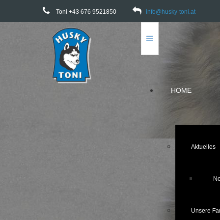
Toni +43 676 9521850
info@husky-toni.at
HOME
Aktuelles
Ne
Unsere Fam