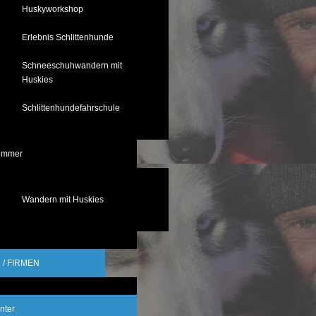
Huskyworkshop
Erlebnis Schlittenhunde
Schneeschuhwandern mit
Huskies
Schlittenhundefahrschule
ommer
Wandern mit Huskies
/ FIRMEN
nter